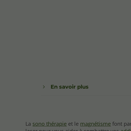
En savoir plus
La
sono thérapie
et le
magnétisme
font pa
laser pour vous aider à combattre vos
addi