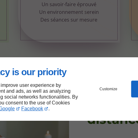
Un savoir-faire éprouvé
Un environnement serein
Des séances sur mesure
cy is our priority
 improve user experience by
Séance
Customize
nt and ads, as well as analyzing
ng social networks functionalities. By
énergét
you consent to the use of Cookies
Google
Facebook
.
distanc