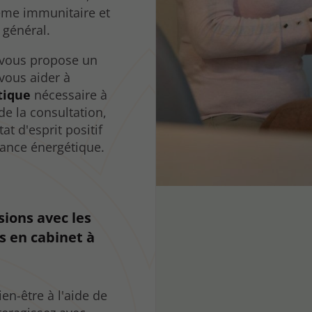
tème immunitaire et
 général.
 vous propose un
vous aider à
tique
nécessaire à
de la consultation,
tat d'esprit positif
séance énergétique.
sions avec les
s en cabinet à
n-être à l'aide de