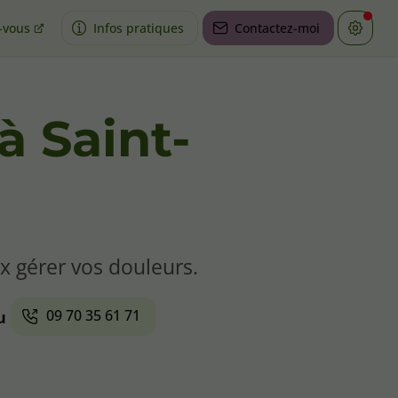
-vous
Infos pratiques
Contactez-moi
à Saint-
x gérer vos douleurs.
09 70 35 61 71
u