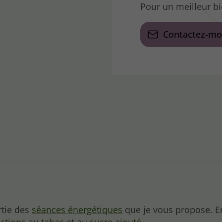
Pour un meilleur bi
Contactez-mo
rtie des
séances énergétiques
que je vous propose. E
ctions au tabac
et au
sucre ajouté
.