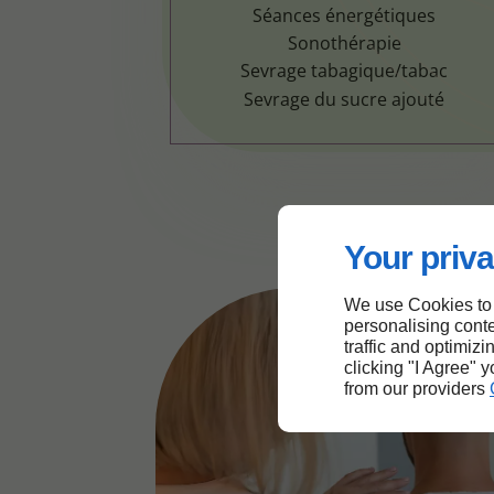
Séances énergétiques
Sonothérapie
Sevrage tabagique/tabac
Sevrage du sucre ajouté
Your priva
We use Cookies to
personalising conte
traffic and optimizi
clicking "I Agree" 
from our providers