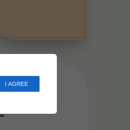
s
I AGREE
iques à
e