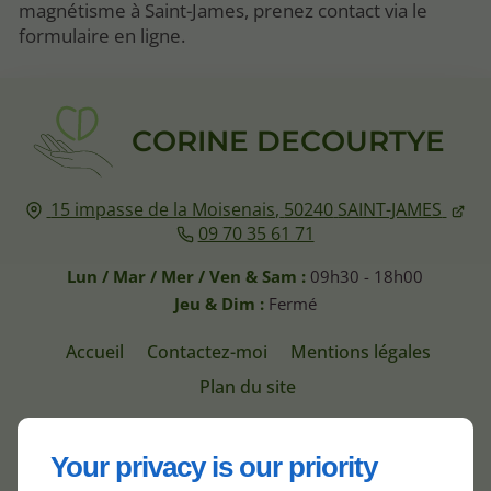
magnétisme à Saint-James, prenez contact via le
formulaire en ligne.
CORINE DECOURTYE
15 impasse de la Moisenais,
50240
SAINT-JAMES
09 70 35 61 71
Lun / Mar / Mer / Ven & Sam :
09h30 - 18h00
Jeu & Dim :
Fermé
Accueil
Contactez-moi
Mentions légales
Plan du site
Your privacy is our priority